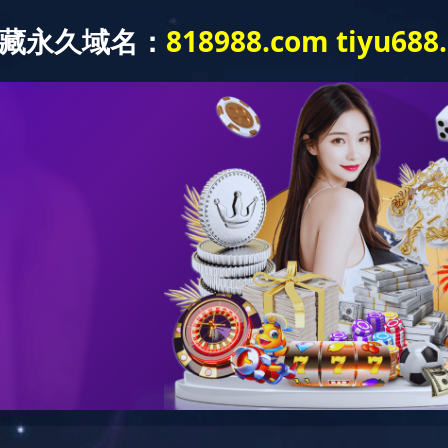
首页
关于我们
投资者关系
产品中心
设备中心
欧宝ob官网登录入口（中国）有限公司